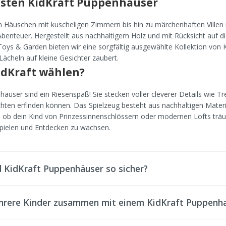
nsten KidKraft Puppenhäuser
 Häuschen mit kuscheligen Zimmern bis hin zu märchenhaften Villen 
enteuer. Hergestellt aus nachhaltigem Holz und mit Rücksicht auf die 
Toys & Garden bieten wir eine sorgfältig ausgewählte Kollektion vo
 Lächeln auf kleine Gesichter zaubert.
dKraft wählen?
häuser sind ein Riesenspaß! Sie stecken voller cleverer Details wie 
hten erfinden können. Das Spielzeug besteht aus nachhaltigen Materia
l, ob dein Kind von Prinzessinnenschlössern oder modernen Lofts träumt
ielen und Entdecken zu wachsen.
 KidKraft Puppenhäuser so sicher?
rere Kinder zusammen mit einem KidKraft Puppenha