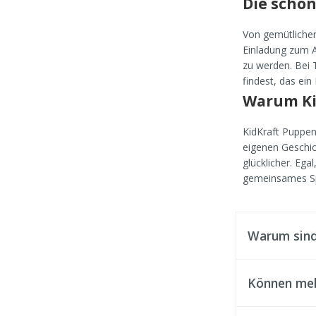
Die schö
Von gemütlichen
Einladung zum Ab
zu werden. Bei 
findest, das ein
Warum Ki
KidKraft Puppen
eigenen Geschic
glücklicher. Ega
gemeinsames Sp
Warum sind
Können meh