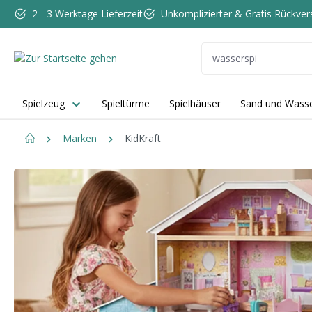
2 - 3 Werktage Lieferzeit
Unkomplizierter & Gratis Rückve
 Hauptinhalt springen
Zur Suche springen
Zur Hauptnavigation springen
Spielzeug
Spieltürme
Spielhäuser
Sand und Wasse
Marken
KidKraft