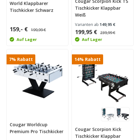
Cougar Scorpion Kick TS
World Klappbarer
Tischkicker Klappbar
Tischkicker Schwarz
Weiß
Varianten ab
149,95 €
159,- €
199,99 €
199,95 €
239,99 €
Auf Lager
Auf Lager
7
%
Rabatt
14
%
Rabatt
Cougar Worldcup
Cougar Scorpion Kick
Premium Pro Tischkicker
Tischkicker Klappbar