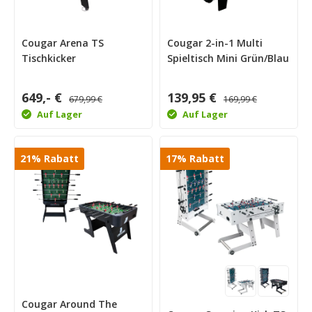
Cougar Arena TS
Cougar 2-in-1 Multi
Tischkicker
Spieltisch Mini Grün/Blau
649,- €
139,95 €
679,99 €
169,99 €
Auf Lager
Auf Lager
21
%
Rabatt
17
%
Rabatt
Cougar Around The