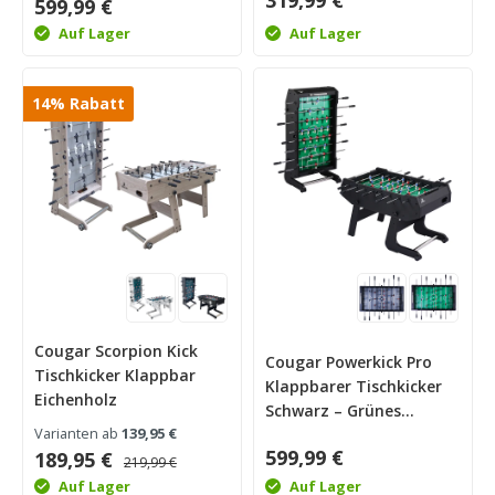
599,99 €
Auf Lager
Auf Lager
14
%
Rabatt
Cougar Scorpion Kick
Cougar Powerkick Pro
Tischkicker Klappbar
Klappbarer Tischkicker
Eichenholz
Schwarz – Grünes
Varianten ab
139,95 €
Spielfeld
599,99 €
189,95 €
219,99 €
Auf Lager
Auf Lager