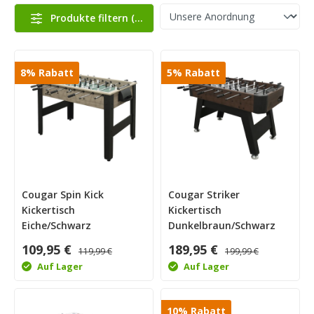
Produkte filtern
(16
)
8
%
Rabatt
5
%
Rabatt
Cougar Spin Kick
Cougar Striker
Kickertisch
Kickertisch
Eiche/Schwarz
Dunkelbraun/Schwarz
109,95 €
189,95 €
119,99 €
199,99 €
Auf Lager
Auf Lager
10
%
Rabatt