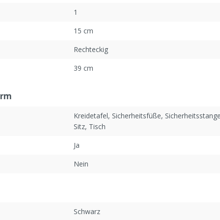
1
15 cm
Rechteckig
39 cm
urm
Kreidetafel
, Sicherheitsfüße
, Sicherheitsstang
Sitz
, Tisch
Ja
Nein
Schwarz