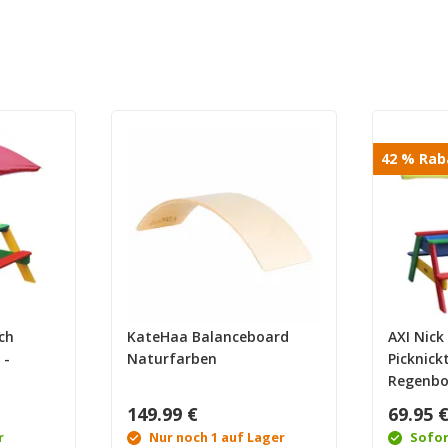
42
%
Rab
sch
KateHaa Balanceboard
AXI Nic
 -
Naturfarben
Picknick
Regenbo
Sonnens
149.99 €
69.95 
Regenbo
r
Nur noch 1 auf Lager
Sofor