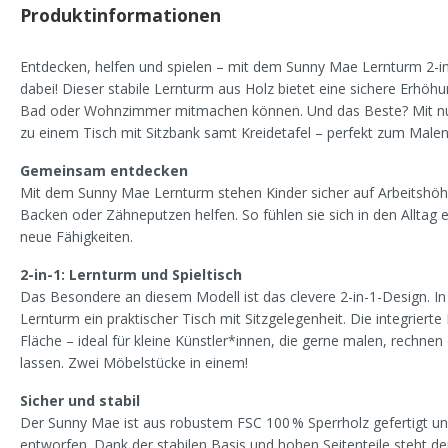
Produktinformationen
Entdecken, helfen und spielen – mit dem Sunny Mae Lernturm 2-in-
dabei! Dieser stabile Lernturm aus Holz bietet eine sichere Erhöhu
Bad oder Wohnzimmer mitmachen können. Und das Beste? Mit nur
zu einem Tisch mit Sitzbank samt Kreidetafel – perfekt zum Malen
Gemeinsam entdecken
Mit dem Sunny Mae Lernturm stehen Kinder sicher auf Arbeitshö
Backen oder Zähneputzen helfen. So fühlen sie sich in den Alltag 
neue Fähigkeiten.
2-in-1: Lernturm und Spieltisch
Das Besondere an diesem Modell ist das clevere 2-in-1-Design. I
Lernturm ein praktischer Tisch mit Sitzgelegenheit. Die integrierte 
Fläche – ideal für kleine Künstler*innen, die gerne malen, rechnen 
lassen. Zwei Möbelstücke in einem!
Sicher und stabil
Der Sunny Mae ist aus robustem FSC 100 % Sperrholz gefertigt und
entworfen. Dank der stabilen Basis und hohen Seitenteile steht dei