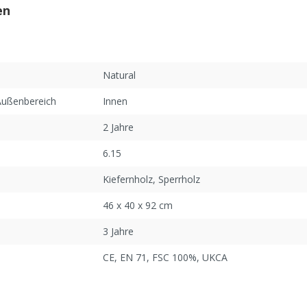
en
Natural
 Außenbereich
Innen
2 Jahre
6.15
Kiefernholz
, Sperrholz
46 x 40 x 92 cm
3 Jahre
CE
, EN 71
, FSC 100%
, UKCA