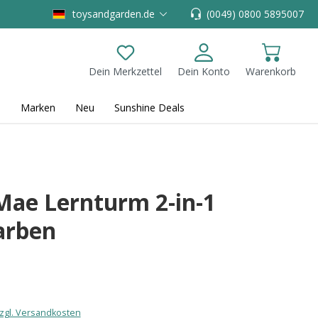
toysandgarden.de
(0049) 0800 5895007
Dein Merkzettel
Dein Konto
Warenkorb
Du hast 0 Produkte auf dem Merkzettel
Marken
Neu
Sunshine Deals
Mae Lernturm 2-in-1
arben
zzgl. Versandkosten