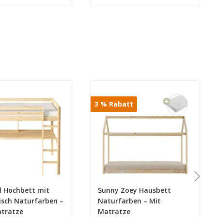
3
%
Rabatt
l Hochbett mit
Sunny Zoey Hausbett
isch Naturfarben –
Naturfarben – Mit
tratze
Matratze