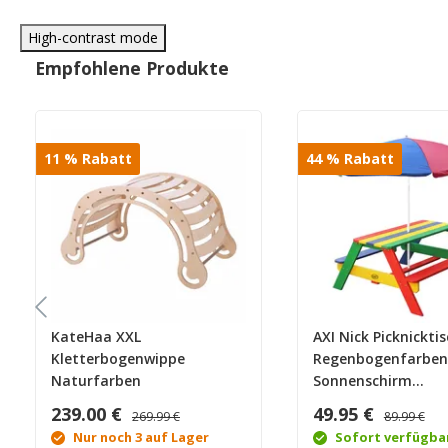
High-contrast mode
Empfohlene Produkte
11
%
Rabatt
44
%
Rabatt
KateHaa XXL
AXI Nick Picknickti
Kletterbogenwippe
Regenbogenfarben
Naturfarben
Sonnenschirm
Regenbogenfarben
239.00 €
49.95 €
269.99 €
89.99 €
Nur noch 3 auf Lager
Sofort verfügba