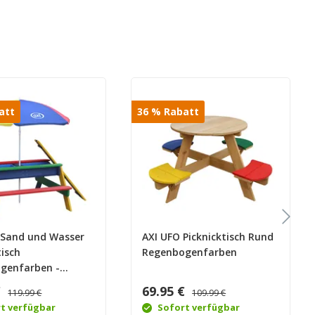
att
36
%
Rabatt
k Sand und Wasser
AXI UFO Picknicktisch Rund
tisch
Regenbogenfarben
genfarben -
chirm
€
69.95 €
119.99 €
109.99 €
genfarben
t verfügbar
Sofort verfügbar