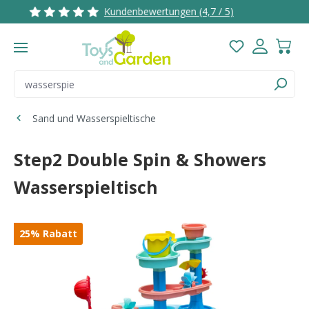
Kundenbewertungen (4,7 / 5)
2 - 3 Wer
Zum Hauptinhalt springen
Du hast 0 Pro
Sand und Wasserspieltische
Step2 Double Spin & Showers
Wasserspieltisch
Bildergalerie überspringen
25
%
Rabatt