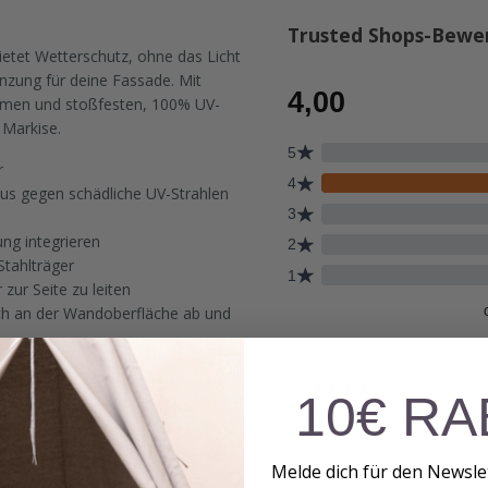
Trusted Shops-Bewe
etet Wetterschutz, ohne das Licht
änzung für deine Fassade. Mit
ahmen und stoßfesten, 100% UV-
 Markise.
r
aus gegen schädliche UV-Strahlen
ng integrieren
Stahlträger
zur Seite zu leiten
ach an der Wandoberfläche ab und
ür die Montage, kein
10€ RA
Melde dich für den Newsle