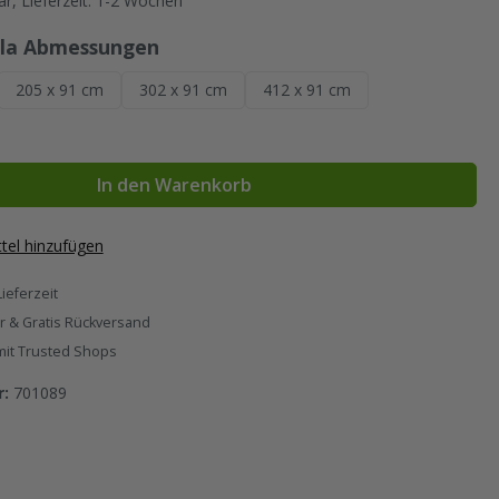
r, Lieferzeit: 1-2 Wochen
auswählen
ila Abmessungen
205 x 91 cm
302 x 91 cm
412 x 91 cm
In den Warenkorb
tel hinzufügen
Lieferzeit
r & Gratis Rückversand
mit Trusted Shops
r:
701089