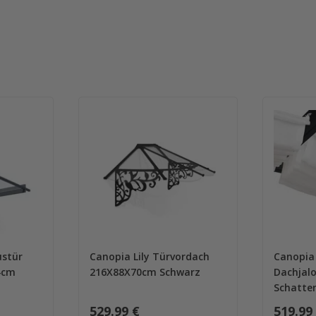
stür
Canopia Lily Türvordach
Canopia
4cm
216X88X70cm Schwarz
Dachjal
Schatte
529.99 €
519.99