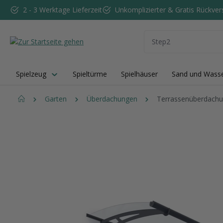
2 - 3 Werktage Lieferzeit
Unkomplizierter & Gratis Rückve
 Hauptinhalt springen
Zur Suche springen
Zur Hauptnavigation springen
Spielzeug
Spieltürme
Spielhäuser
Sand und Wasse
Garten
Überdachungen
Terrassenüberdach
Bildergalerie überspringen