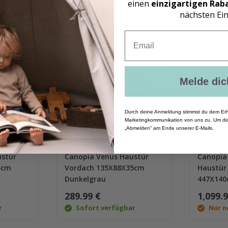
einen
einzigartigen Rab
nächsten Ein
Email
Melde dic
Durch deine Anmeldung stimmst du dem Erh
Marketingkommunikation von uns zu. Um dic
„Abmelden“ am Ende unserer E-Mails.
stür
Canopia Venus Haustür
Canopi
4cm
Vordach 135X88X35cm
Haustür
Dunkelgrau
447X140
289.99 €
1,099.
r
Sofort verfügbar
Nur n