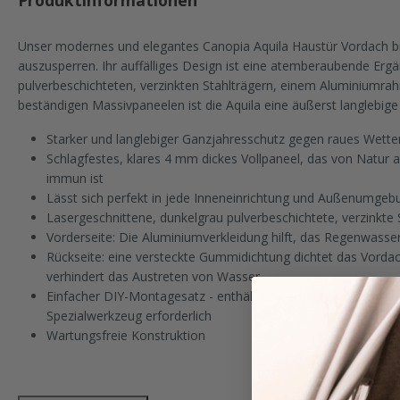
Produktinformationen
Unser modernes und elegantes Canopia Aquila Haustür Vordach bi
auszusperren. Ihr auffälliges Design ist eine atemberaubende Erg
pulverbeschichteten, verzinkten Stahlträgern, einem Aluminiumr
beständigen Massivpaneelen ist die Aquila eine äußerst langlebige
Starker und langlebiger Ganzjahresschutz gegen raues Wette
Schlagfestes, klares 4 mm dickes Vollpaneel, das von Natur 
immun ist
Lässt sich perfekt in jede Inneneinrichtung und Außenumgebu
Lasergeschnittene, dunkelgrau pulverbeschichtete, verzinkte 
Vorderseite: Die Aluminiumverkleidung hilft, das Regenwasser 
Rückseite: eine versteckte Gummidichtung dichtet das Vord
verhindert das Austreten von Wasser
Einfacher DIY-Montagesatz - enthält Befestigungselemente f
Spezialwerkzeug erforderlich
Wartungsfreie Konstruktion