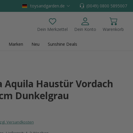
toysandgarden.de
(0049) 0800 5895007
Dein Merkzettel
Dein Konto
Warenkorb
Du hast 0 Produkte auf dem Merkzettel
Marken
Neu
Sunshine Deals
a Aquila Haustür Vordach
cm Dunkelgrau
zzgl. Versandkosten