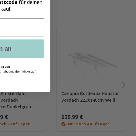
attcode
für deinen
kauf!
h an
alt von
h abzumelden, klicke auf
a Amsterdam
Canopia Bordeaux Haustür
 Vordach
Vordach 223X140cm Weiß
cm Dunkelgrau
99 €
629.99 €
och 2 auf Lager
Nur noch 4 auf Lager