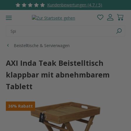
ndenbewertungen (4,7 / 5)
2 - 3 Werktag
Zum Hauptinhalt springen
Du hast 0 Pro
Beistelltische & Servierwagen
AXI Inda Teak Beistelltisch
klappbar mit abnehmbarem
Tablett
Bildergalerie überspringen
36
%
Rabatt