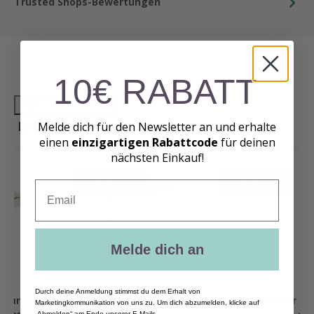
Trusted Shops-Bewertungen
10€ RABATT
High-contrast mode
Empfohlene Produkte
Melde dich für den Newsletter an und erhalte
einen
einzigartigen Rabattcode
für deinen
nächsten Einkauf!
31
%
Rabatt
15
%
Rabatt
Email
Melde dich an
Durch deine Anmeldung stimmst du dem Erhalt von
AXI Milad Premium
AXI Befüllbarer
Marketingkommunikation von uns zu. Um dich abzumelden, klicke auf
„Abmelden“ am Ende unserer E-Mails.